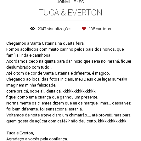
JOINVILLE - SC
TUCA & EVERTON
2047
visualizações
135
curtidas
Chegamos a Santa Catarina na quarta feira,
Fomos acolhidos com muito carinho pelos pais dos noivos, que
família linda e carinhosa.
Acordamos cedo na quinta para dar inicio que seria no Paraná, fiquei
deslumbrado com tudo...
Até o tom de cor de Santa Catarina é diferente, é magico.
Chegando ao local das fotos iniciais, meu Deus que lugar surreal!!!
Imaginem minha felicidade,
corre pra cá, sobe ali, deita cá, kkkkkkkkkkkkkkk
fiquei como uma criança que ganhou um presente.
Normalmente os clientes dizem que eu os marquei, mas... dessa vez
foi bem diferente, foi sensacional estar lá.
Voltamos de noite e teve claro um chimarrão.... até provei!!! mas para
quem gosta de açúcar com café?? não deu certo. kkkkkkkkkkkkk
Tuca e Everton,
Agradeço a vocês pela confiança.