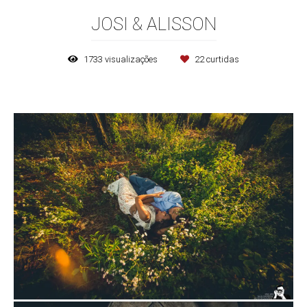
JOSI & ALISSON
1733
visualizações
22
curtidas