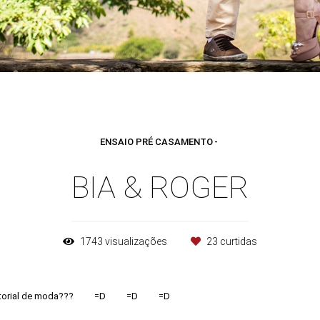
ENSAIO PRÉ CASAMENTO
BIA & ROGER
1743
visualizações
23
curtidas
itorial de moda???
=D
=D
=D