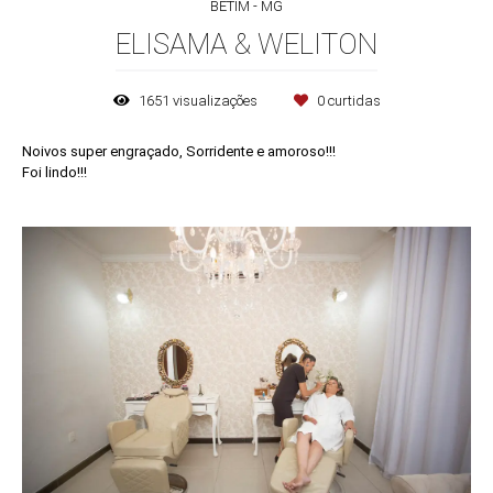
BETIM - MG
ELISAMA & WELITON
1651
visualizações
0
curtidas
Noivos super engraçado, Sorridente e amoroso!!!
Foi lindo!!!