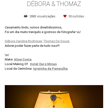
DÉBORA & THOMAZ
2883
visualizações
50
curtidas
Casamento lindo, noivos divertidissimos,
Foi um dia muito tranquilo e gostoso de fotografar \o/
Débora Caroline Rodrigues
Thomaz De Souza
Adorei poder fazer parte de tudo isso!!!
\o/
Make:
Aline Costa
Local Making Of:
Hotel Ouro Minas
Local da Cerimônia:
Igrejinha da Pampulha