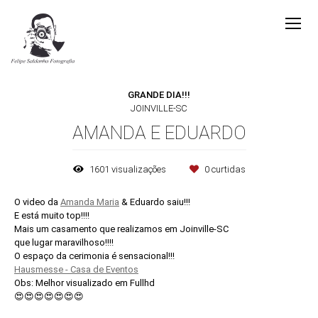
GRANDE DIA!!!
JOINVILLE-SC
AMANDA E EDUARDO
1601
visualizações
0
curtidas
O video da
Amanda Maria
& Eduardo saiu!!!
E está muito top!!!!
Mais um casamento que realizamos em Joinville-SC
que lugar maravilhoso!!!!
O espaço da cerimonia é sensacional!!!
Hausmesse - Casa de Eventos
Obs: Melhor visualizado em Fullhd
😍😍😍😍😍😍😍