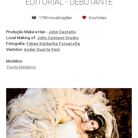
EDITORIAL - DEBUTANTE
1799
visualizações
0
curtidas
Produção Make e Hair -
John Castaño
Local Making of:
John Castano Studio
Fotografia:
Felipe Saldanha Fotografia
Vestidos:
Ander Duarte Vest
Modelos:
Thayla Medeiros