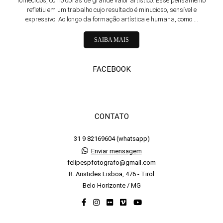
fornecidos, como obras de grande valor artístico. Esse pensamento
refletiu em um trabalho cujo resultado é minucioso, sensível e
expressivo. Ao longo da formação artística e humana, como ...
SAIBA MAIS
FACEBOOK
CONTATO
31 9 82169604 (whatsapp)
Enviar mensagem
felipespfotografo@gmail.com
R. Aristides Lisboa, 476 - Tirol
Belo Horizonte / MG